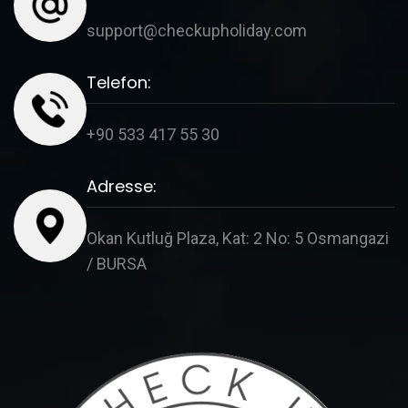
support@checkupholiday.com
Telefon:
+90 533 417 55 30
Adresse:
Okan Kutluğ Plaza, Kat: 2 No: 5 Osmangazi
/ BURSA