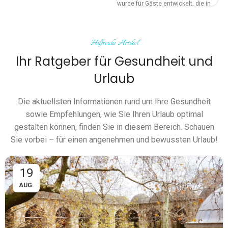
entwickelt, die in Deutschland
wurde für Gäste entwickelt, die in
nicht lange auf Termine warten
Deutschland lange Wartezeiten
möchten und eine umfassende
auf Termine vermeiden und eine
Gesundheitskontrolle mit einer
umfassende allgemeine
komfortablen Reise verbinden
Hilfreiche Artikel
Gesundheitskontrolle schnell und
wollen. Unser Programm beinhaltet
organisiert durchführen lassen
Ihr Ratgeber für Gesundheit und
3 Übernachtungen / 4 Tage
in
möchten. Das Programm ist in
Bursa, und der gesamte Ablauf
Bursa auf
3 Nächte / 4 Tage
Urlaub
wird durch eine professionelle
ausgelegt, und der gesamte Ablauf
Patientenkordination geplant.
wird durch eine professionelle
Die aktuellsten Informationen rund um Ihre Gesundheit
Patientenkordination betreut.
sowie Empfehlungen, wie Sie Ihren Urlaub optimal
gestalten können, finden Sie in diesem Bereich. Schauen
Sie vorbei – für einen angenehmen und bewussten Urlaub!
19
AUG.